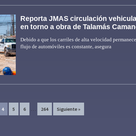
Reporta JMAS circulación vehicul
en torno a obra de Talamás Caman
Debido a que los carriles de alta velocidad permanece
flujo de automóviles es constante, asegura
Interim
…
e
Page
Page
Page
Page
4
5
6
264
Siguiente »
pages
omitted