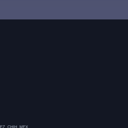
Primary
Sidebar
Z, CHIH. MEX.