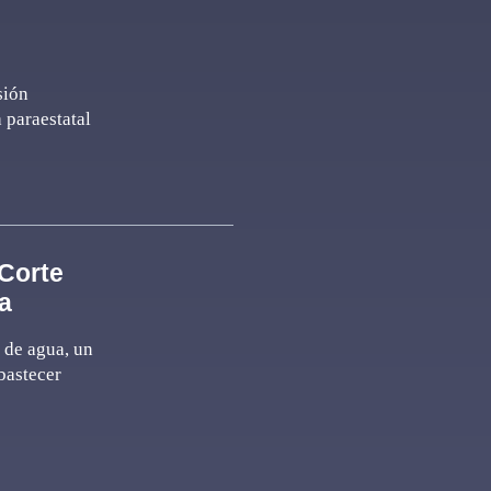
sión
a paraestatal
Corte
ma
 de agua, un
bastecer