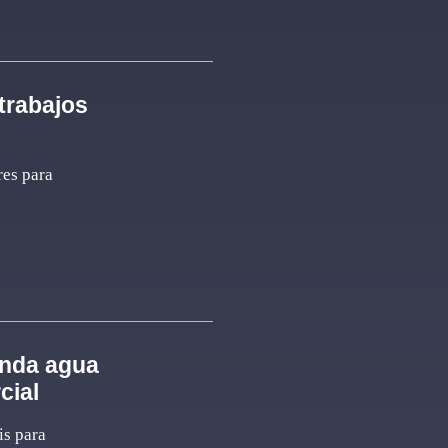
trabajos
res para
enda agua
cial
is para