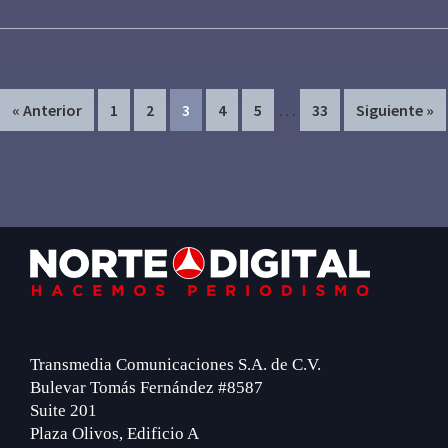
Interim
…
Page
Page
Page
Page
Page
Page
« Anterior
1
2
3
4
5
33
Siguiente »
pages
omitted
Primary
Footer
Sidebar
Transmedia Comunicaciones S.A. de C.V.
Bulevar Tomás Fernández #8587
Suite 201
Plaza Olivos, Edificio A