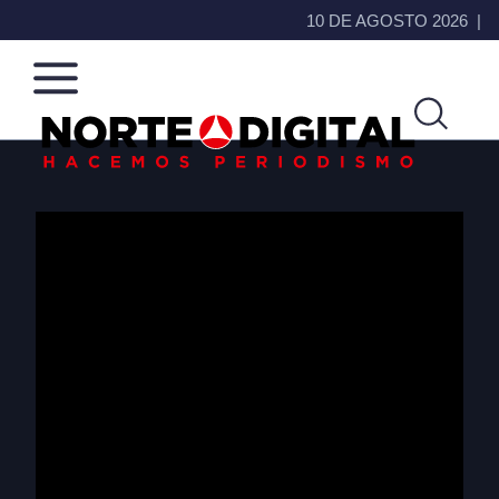
10 DE AGOSTO 2026
Norte
Más
de
que
Ciudad
noticias,
Juárez
hacemos periodismo