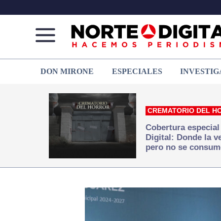
Norte
Más
DON MIRONE
ESPECIALES
INVESTIG
de
que
Ciudad
noticias,
Juárez
hacemos periodismo
CREMATORIO DEL H
Cobertura especial
Digital: Donde la 
pero no se consum