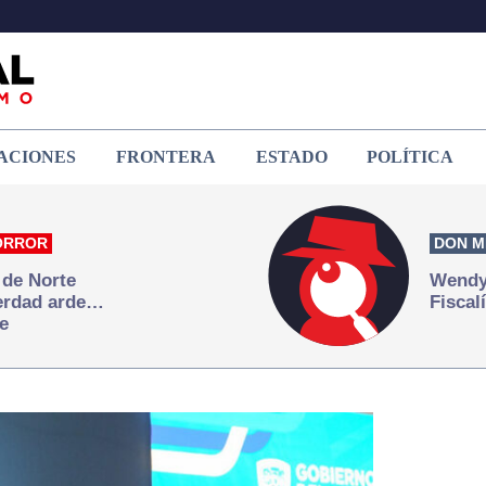
ACIONES
FRONTERA
ESTADO
POLÍTICA
ORROR
DON M
 de Norte
Wendy 
verdad arde…
Fiscal
e