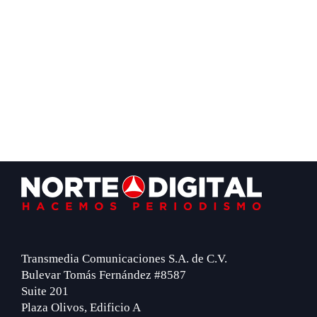
Footer
Transmedia Comunicaciones S.A. de C.V.
Bulevar Tomás Fernández #8587
Suite 201
Plaza Olivos, Edificio A