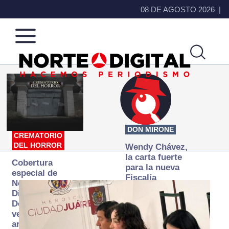
08 DE AGOSTO 2026
Norte
Más
de
que
Ciudad
noticias,
Juárez
hacemos periodismo
DON MIRONE
CREMATORIO
DEL HORROR
Wendy Chávez,
la carta fuerte
Cobertura
para la nueva
especial de
Fiscalía
Norte
autónoma
Digital:
Donde la
verdad
arde… pero