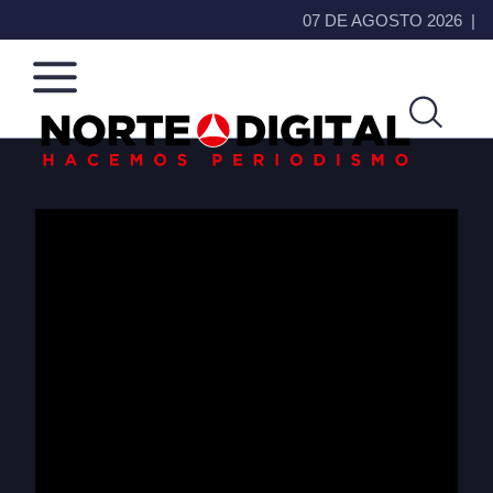
07 DE AGOSTO 2026
Norte
Más
de
que
Ciudad
noticias,
Juárez
hacemos periodismo