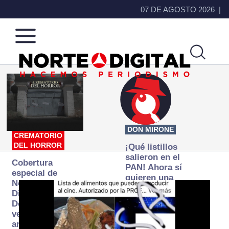
07 DE AGOSTO 2026
Norte
Más
de
que
Ciudad
noticias,
Juárez
hacemos periodismo
DON MIRONE
CREMATORIO
DEL HORROR
¡Qué listillos
salieron en el
Cobertura
PAN! Ahora sí
especial de
quieren una
Norte
Fiscalía
Digital:
autónoma… y
Donde la
transexenal
verdad
arde… pero