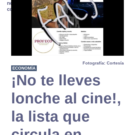
no se
consume
Fotografía: Cortesía
ECONOMÍA
¡No te lleves
lonche al cine!,
la lista que
circula en