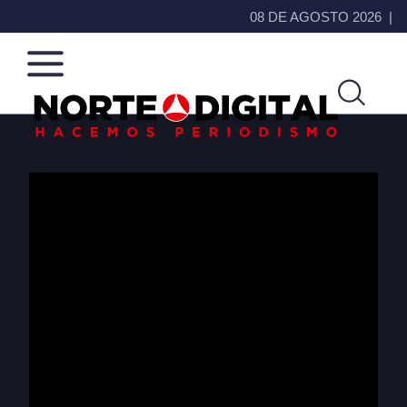
08 DE AGOSTO 2026
Norte
Más
de
que
Ciudad
noticias,
Juárez
hacemos periodismo