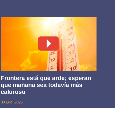
Frontera está que arde; esperan
Ti
que mañana sea todavía más
Ki
caluroso
in
30 julio, 2026
29 ju