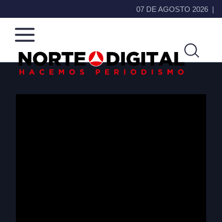
07 DE AGOSTO 2026
Norte
Más
de
que
Ciudad
noticias,
Juárez
hacemos periodismo