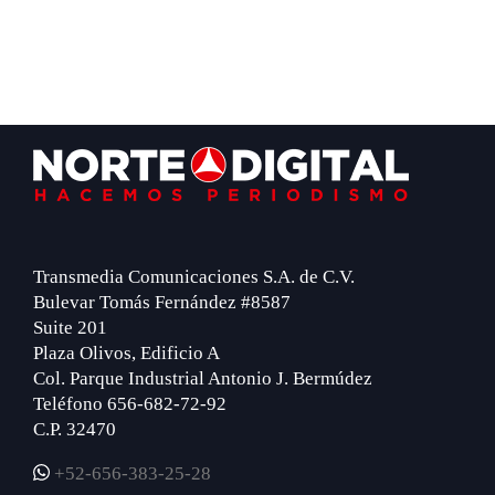
Footer
Transmedia Comunicaciones S.A. de C.V.
Bulevar Tomás Fernández #8587
Suite 201
Plaza Olivos, Edificio A
Col. Parque Industrial Antonio J. Bermúdez
Teléfono 656-682-72-92
C.P. 32470
+52-656-383-25-28