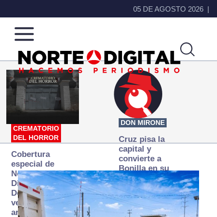
05 DE AGOSTO 2026
Norte
Más
de
que
Ciudad
noticias,
Juárez
hacemos periodismo
DON MIRONE
CREMATORIO
DEL HORROR
Cruz pisa la
capital y
Cobertura
convierte a
especial de
Bonilla en su
Norte
primer blanco
Digital:
Donde la
verdad
arde… pero