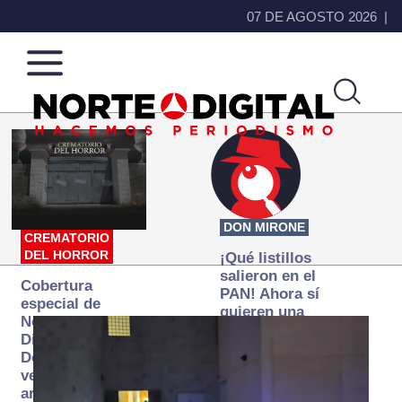
07 DE AGOSTO 2026
Norte
Más
de
que
Ciudad
noticias,
Juárez
hacemos periodismo
DON MIRONE
CREMATORIO
DEL HORROR
¡Qué listillos
salieron en el
Cobertura
PAN! Ahora sí
especial de
quieren una
Norte
Fiscalía
Digital:
autónoma… y
Donde la
transexenal
verdad
arde… pero