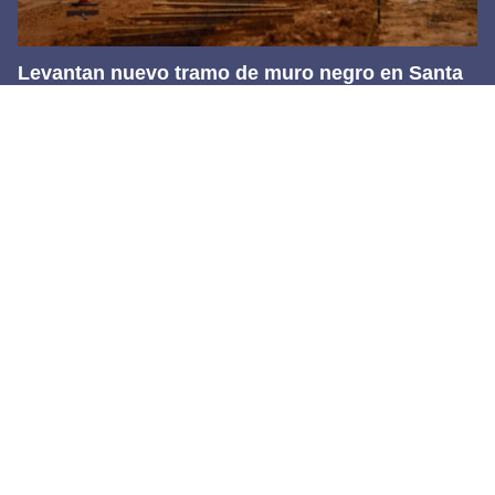
Levantan nuevo tramo de muro negro en Santa
Teresa
6 agosto, 2026
Footer
Transmedia Comunicaciones S.A. de C.V.
Bulevar Tomás Fernández #8587