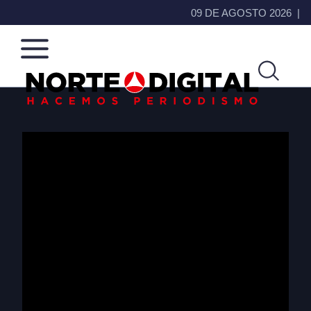
09 DE AGOSTO 2026
Norte
Más
de
que
Ciudad
noticias,
Juárez
hacemos periodismo