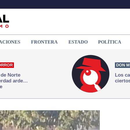
ACIONES
FRONTERA
ESTADO
POLÍTICA
ORROR
DON M
 de Norte
Los ca
verdad arde…
cierto
e