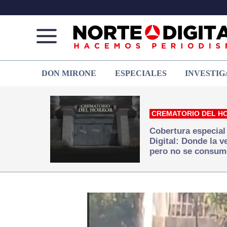
Norte
Más
DON MIRONE
ESPECIALES
INVESTIG
de
que
Ciudad
noticias,
Juárez
hacemos periodismo
CREMATORIO DEL H
Cobertura especial
Digital: Donde la 
pero no se consum