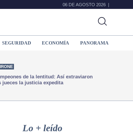
06 DE AGOSTO 2026
SEGURIDAD
ECONOMÍA
PANORAMA
IRONE
mpeones de la lentitud: Así extraviaron
s jueces la justicia expedita
Primary
Sidebar
Lo + leído