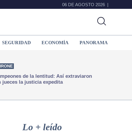
06 DE AGOSTO 2026
SEGURIDAD
ECONOMÍA
PANORAMA
IRONE
mpeones de la lentitud: Así extraviaron
s jueces la justicia expedita
Primary
Sidebar
Lo + leído