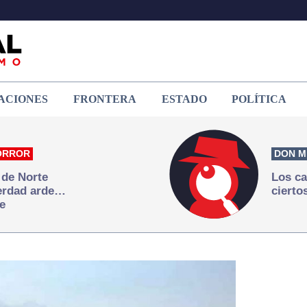
ACIONES
FRONTERA
ESTADO
POLÍTICA
ORROR
DON M
 de Norte
Los ca
verdad arde…
cierto
e