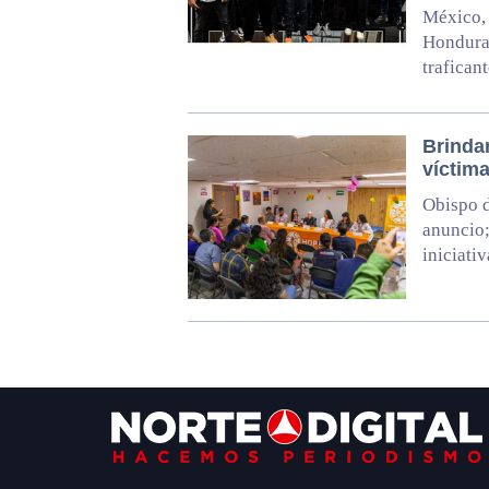
México, 
Honduras
trafican
Brinda
víctima
Obispo d
anuncio;
iniciativ
Footer