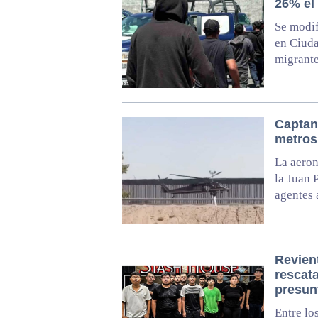
26% el
Se modif
en Ciuda
migrant
Captan
metros
La aeron
la Juan 
agentes 
Revien
rescat
presun
Entre lo