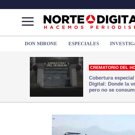
Norte
Más
DON MIRONE
ESPECIALES
INVESTIG
de
que
Ciudad
noticias,
Juárez
hacemos periodismo
CREMATORIO DEL H
Cobertura especial
Digital: Donde la 
pero no se consum