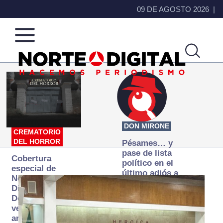
09 DE AGOSTO 2026
Norte
Más
de
que
Ciudad
noticias,
Juárez
hacemos periodismo
DON MIRONE
CREMATORIO
DEL HORROR
Pésames… y
pase de lista
Cobertura
político en el
especial de
último adiós a
Norte
Papá Grande
Digital:
Donde la
verdad
arde… pero