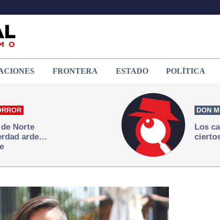
ACIONES
FRONTERA
ESTADO
POLÍTICA
ORROR
DON M
 de Norte
Los ca
verdad arde…
cierto
e