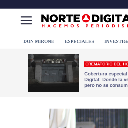
Norte
Más
DON MIRONE
ESPECIALES
INVESTIG
de
que
Ciudad
noticias,
Juárez
hacemos periodismo
CREMATORIO DEL H
Cobertura especial
Digital: Donde la 
pero no se consum