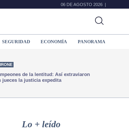
06 DE AGOSTO 2026
SEGURIDAD
ECONOMÍA
PANORAMA
IRONE
mpeones de la lentitud: Así extraviaron
s jueces la justicia expedita
Primary
Sidebar
Lo + leído