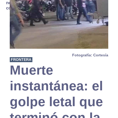
no se
consume
Fotografía: Cortesía
FRONTERA
Muerte
instantánea: el
golpe letal que
terminó con la