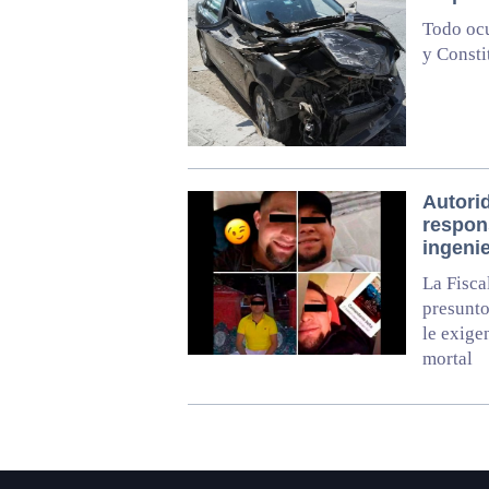
Todo ocu
y Consti
Autori
respon
ingeni
La Fisca
presunto
le exige
mortal