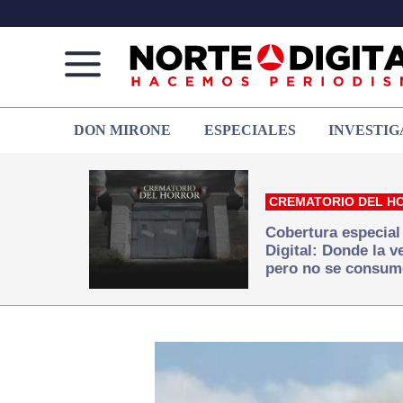
Norte
Más
DON MIRONE
ESPECIALES
INVESTIG
de
que
Ciudad
noticias,
Juárez
hacemos periodismo
CREMATORIO DEL H
Cobertura especial
Digital: Donde la 
pero no se consum