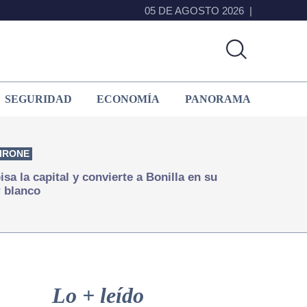
05 DE AGOSTO 2026
SEGURIDAD
ECONOMÍA
PANORAMA
IRONE
isa la capital y convierte a Bonilla en su
 blanco
Primary
Sidebar
Lo + leído