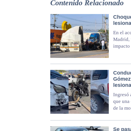
Contenido Relacionado
Choque
lesion
En el ac
Madrid, 
impacto 
Conduc
Gómez 
lesion
Ingresó 
que una 
de la mo
Se pas