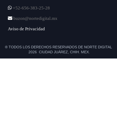
+52-656-383-25-28
buzon@nortedigital.mx
Aviso de Privacidad
® TODOS LOS DERECHOS RESERVADOS DE NORTE DIGITAL
2026 CIUDAD JUÁREZ, CHIH. MEX.