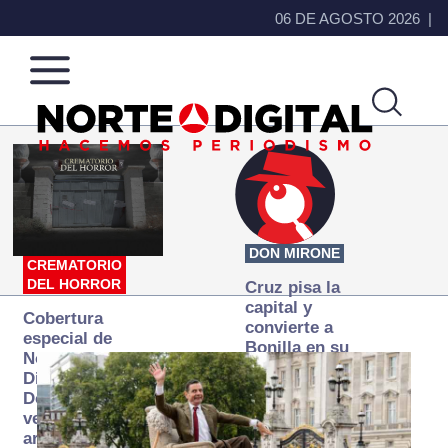
06 DE AGOSTO 2026
Norte
Más
de
que
Ciudad
noticias,
Juárez
hacemos periodismo
DON MIRONE
CREMATORIO
DEL HORROR
Cruz pisa la
capital y
Cobertura
convierte a
especial de
Bonilla en su
Norte
primer blanco
Digital:
Donde la
verdad
arde… pero