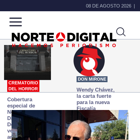
08 DE AGOSTO 2026
Norte
Más
de
que
Ciudad
noticias,
Juárez
hacemos periodismo
DON MIRONE
CREMATORIO
DEL HORROR
Wendy Chávez,
la carta fuerte
Cobertura
para la nueva
especial de
Fiscalía
Norte
autónoma
Digital:
Donde la
verdad
arde… pero