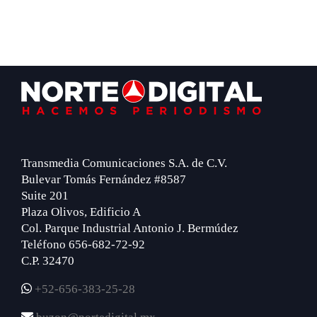
Footer
Transmedia Comunicaciones S.A. de C.V.
Bulevar Tomás Fernández #8587
Suite 201
Plaza Olivos, Edificio A
Col. Parque Industrial Antonio J. Bermúdez
Teléfono 656-682-72-92
C.P. 32470
+52-656-383-25-28