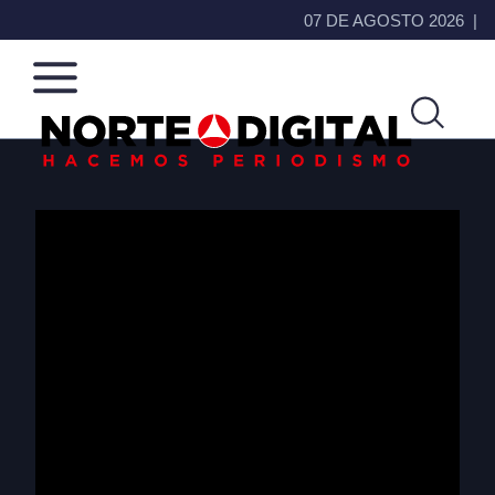
07 DE AGOSTO 2026
Norte
Más
de
que
Ciudad
noticias,
Juárez
hacemos periodismo