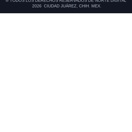
® TODOS LOS DERECHOS RESERVADOS DE NORTE DIGITAL
2026 CIUDAD JUÁREZ, CHIH. MEX.