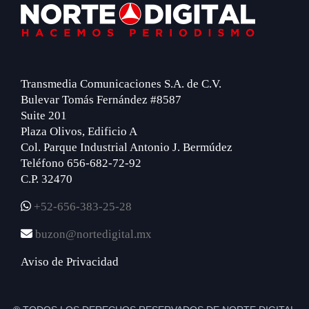
Footer
Transmedia Comunicaciones S.A. de C.V.
Bulevar Tomás Fernández #8587
Suite 201
Plaza Olivos, Edificio A
Col. Parque Industrial Antonio J. Bermúdez
Teléfono 656-682-72-92
C.P. 32470
+52-656-383-25-28
buzon@nortedigital.mx
Aviso de Privacidad