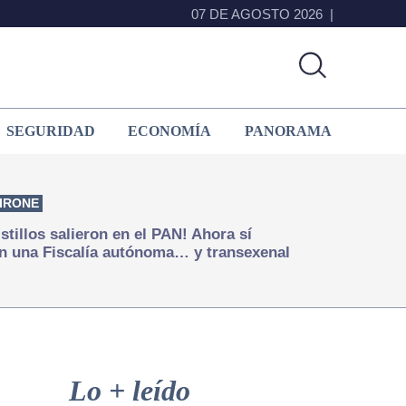
07 DE AGOSTO 2026
SEGURIDAD
ECONOMÍA
PANORAMA
IRONE
istillos salieron en el PAN! Ahora sí
n una Fiscalía autónoma… y transexenal
Primary
Sidebar
Lo + leído