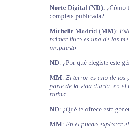
Norte Digital (ND)
: ¿Cómo t
completa publicada?
Michelle Madrid (MM)
:
Est
primer libro es una de las m
propuesto.
ND
: ¿Por qué elegiste este g
MM
:
El terror es uno de lo
parte de la vida diaria, en e
rutina.
ND
: ¿Qué te ofrece este géne
MM
:
En él puedo explorar el