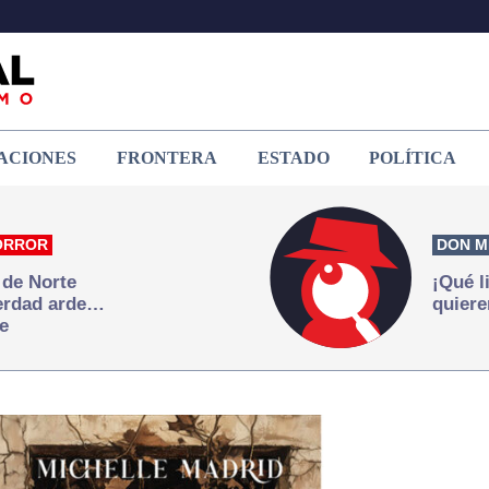
ACIONES
FRONTERA
ESTADO
POLÍTICA
ORROR
DON M
 de Norte
¡Qué l
verdad arde…
quiere
e