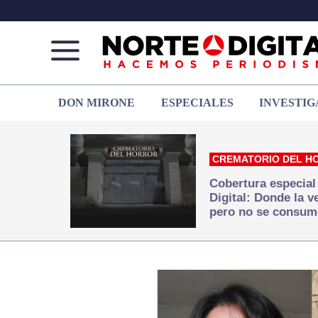
Norte
Más
DON MIRONE
ESPECIALES
INVESTIG
de
que
Ciudad
noticias,
Juárez
hacemos periodismo
CREMATORIO DEL H
Cobertura especial
Digital: Donde la 
pero no se consum