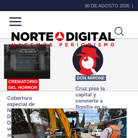
06 DE AGOSTO 2026
Norte
Más
de
que
Ciudad
noticias,
Juárez
hacemos periodismo
DON MIRONE
CREMATORIO
DEL HORROR
Cruz pisa la
capital y
Cobertura
convierte a
especial de
Bonilla en su
Norte
primer blanco
Digital:
Donde la
verdad
arde… pero