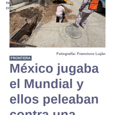
no se
consume
Fotografía: Francisco Luján
FRONTERA
México jugaba
el Mundial y
ellos peleaban
contra una