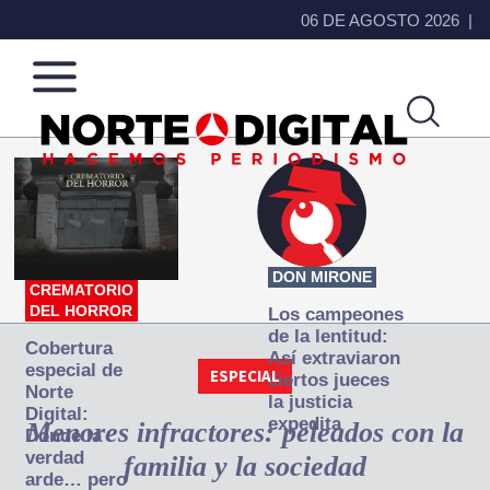
06 DE AGOSTO 2026
Norte
Más
de
que
Ciudad
noticias,
Juárez
hacemos periodismo
DON MIRONE
CREMATORIO
DEL HORROR
Los campeones
de la lentitud:
Cobertura
Así extraviaron
especial de
ESPECIAL
ciertos jueces
Norte
la justicia
Digital:
expedita
Menores infractores: peleados con la
Donde la
verdad
familia y la sociedad
arde… pero