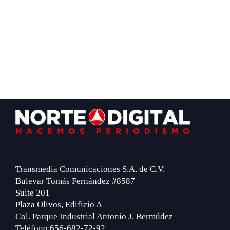
Footer
Transmedia Comunicaciones S.A. de C.V.
Bulevar Tomás Fernández #8587
Suite 201
Plaza Olivos, Edificio A
Col. Parque Industrial Antonio J. Bermúdez
Teléfono 656-682-72-92