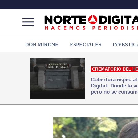
Norte
Más
DON MIRONE
ESPECIALES
INVESTIG
de
que
Ciudad
noticias,
Juárez
hacemos periodismo
CREMATORIO DEL H
Cobertura especial
Digital: Donde la 
pero no se consum