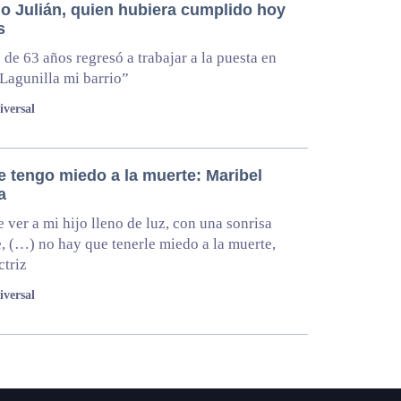
jo Julián, quien hubiera cumplido hoy
s
z de 63 años regresó a trabajar a la puesta en
Lagunilla mi barrio”
iversal
e tengo miedo a la muerte: Maribel
a
 ver a mi hijo lleno de luz, con una sonrisa
e, (…) no hay que tenerle miedo a la muerte,
ctriz
iversal