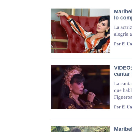
Maribel
lo com
La actri
alegría 
Por El Un
VIDEO:
cantar 
La canta
que habl
Figueroa
Por El Un
Maribe