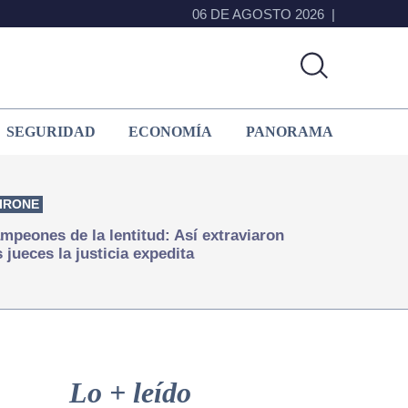
06 DE AGOSTO 2026
SEGURIDAD
ECONOMÍA
PANORAMA
IRONE
mpeones de la lentitud: Así extraviaron
s jueces la justicia expedita
Primary
Sidebar
Lo + leído