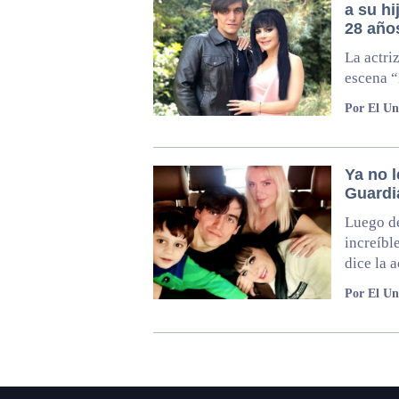
a su hi
28 año
La actri
escena “
Por El Un
Ya no l
Guardi
Luego de
increíbl
dice la a
Por El Un