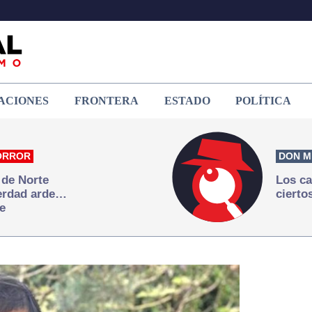
ACIONES
FRONTERA
ESTADO
POLÍTICA
ORROR
DON M
 de Norte
Los ca
verdad arde…
cierto
e