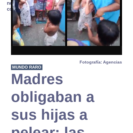
no se
consume
Fotografía: Agencias
MUNDO RARO
Madres
obligaban a
sus hijas a
pelear; las