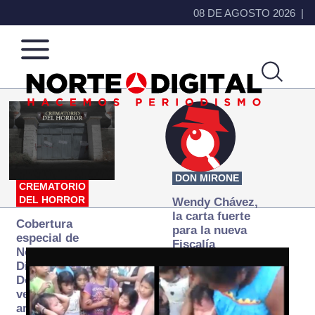
08 DE AGOSTO 2026
Norte
Más
de
que
Ciudad
noticias,
Juárez
hacemos periodismo
DON MIRONE
CREMATORIO
DEL HORROR
Wendy Chávez,
la carta fuerte
Cobertura
para la nueva
especial de
Fiscalía
Norte
autónoma
Digital:
Donde la
verdad
arde… pero