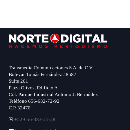
Footer
Transmedia Comunicaciones S.A. de C.V.
Bulevar Tomás Fernández #8587
Suite 201
Plaza Olivos, Edificio A
Col. Parque Industrial Antonio J. Bermúdez
Teléfono 656-682-72-92
C.P. 32470
+52-656-383-25-28