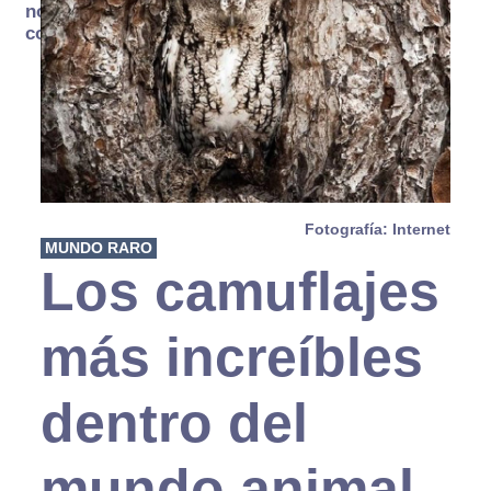
no se
consume
Fotografía: Internet
MUNDO RARO
Los camuflajes
más increíbles
dentro del
mundo animal