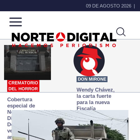
09 DE AGOSTO 2026
Norte
Más
de
que
Ciudad
noticias,
Juárez
hacemos periodismo
DON MIRONE
CREMATORIO
DEL HORROR
Wendy Chávez,
la carta fuerte
Cobertura
para la nueva
especial de
Fiscalía
Norte
autónoma
Digital:
Donde la
verdad
arde… pero