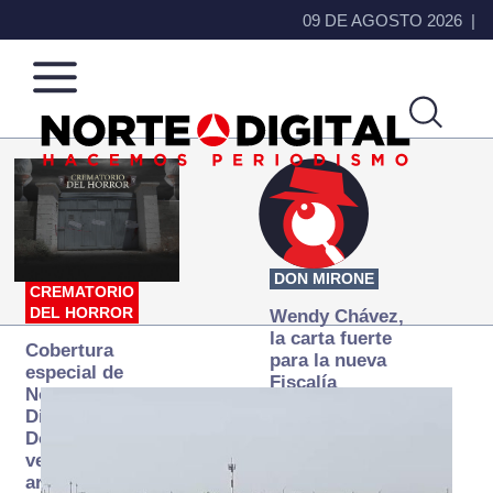
09 DE AGOSTO 2026
Norte
Más
de
que
Ciudad
noticias,
Juárez
hacemos periodismo
DON MIRONE
CREMATORIO
DEL HORROR
Wendy Chávez,
la carta fuerte
Cobertura
para la nueva
especial de
Fiscalía
Norte
autónoma
Digital:
Donde la
verdad
arde… pero