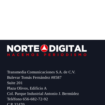
Footer
Transmedia Comunicaciones S.A. de C.V.
Bulevar Tomás Fernández #8587
Suite 201
Plaza Olivos, Edificio A
Col. Parque Industrial Antonio J. Bermúdez
Teléfono 656-682-72-92
C.P. 32470