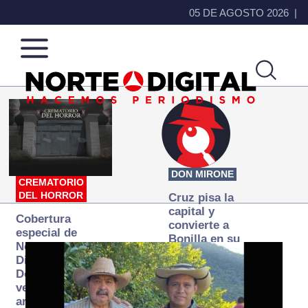
05 DE AGOSTO 2026
Norte
Más
de
que
Ciudad
noticias,
Juárez
hacemos periodismo
DON MIRONE
CREMATORIO
DEL HORROR
Cruz pisa la
capital y
Cobertura
convierte a
especial de
Bonilla en su
Norte
primer blanco
Digital:
Donde la
verdad
arde… pero