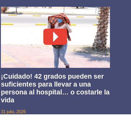
¡Cuidado! 42 grados pueden ser
Fr
suficientes para llevar a una
qu
persona al hospital… o costarle la
ca
vida
30 ju
31 julio, 2026