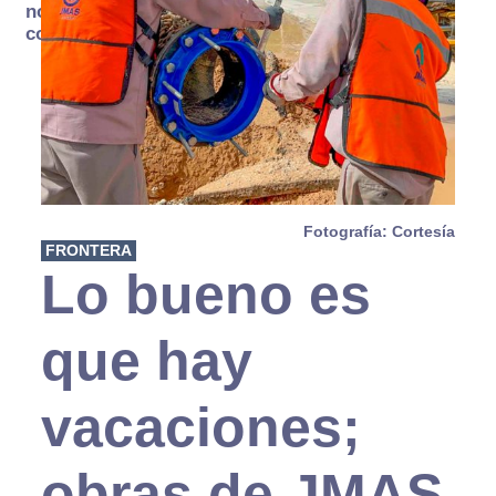
no se
consume
Fotografía: Cortesía
FRONTERA
Lo bueno es
que hay
vacaciones;
obras de JMAS