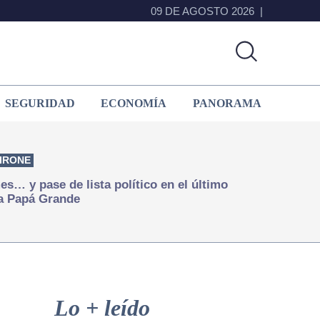
09 DE AGOSTO 2026
SEGURIDAD
ECONOMÍA
PANORAMA
IRONE
s… y pase de lista político en el último
a Papá Grande
Primary
Sidebar
Lo + leído