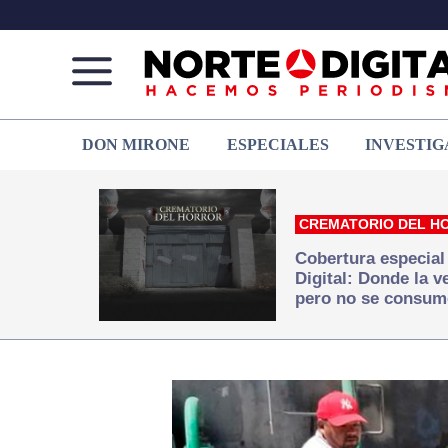
Norte
Más
DON MIRONE
ESPECIALES
INVESTIG
de
que
Ciudad
noticias,
Juárez
hacemos periodismo
CREMATORIO DEL H
Cobertura especial
Digital: Donde la 
pero no se consum