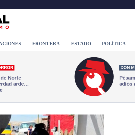
ACIONES
FRONTERA
ESTADO
POLÍTICA
ORROR
DON M
 de Norte
Pésame
verdad arde…
adiós 
e