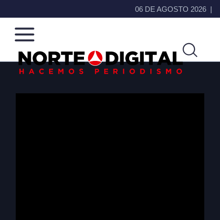
06 DE AGOSTO 2026
Norte
Más
de
que
Ciudad
noticias,
Juárez
hacemos periodismo