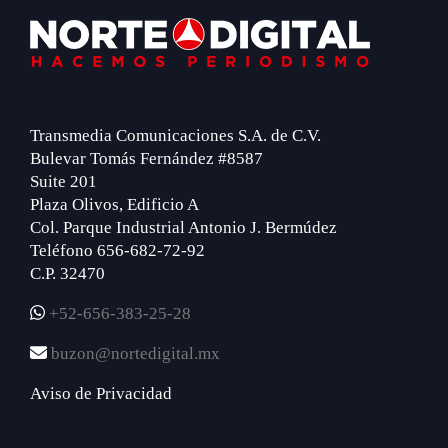
Footer
Transmedia Comunicaciones S.A. de C.V.
Bulevar Tomás Fernández #8587
Suite 201
Plaza Olivos, Edificio A
Col. Parque Industrial Antonio J. Bermúdez
Teléfono 656-682-72-92
C.P. 32470
+52-656-383-25-28
buzon@nortedigital.mx
Aviso de Privacidad