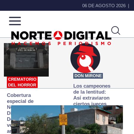
06 DE AGOSTO 2026
Norte
Más
de
que
Ciudad
noticias,
Juárez
hacemos periodismo
DON MIRONE
CREMATORIO
DEL HORROR
Los campeones
de la lentitud:
Cobertura
Así extraviaron
especial de
ciertos jueces
Norte
la justicia
Digital:
expedita
Donde la
verdad
arde… pero