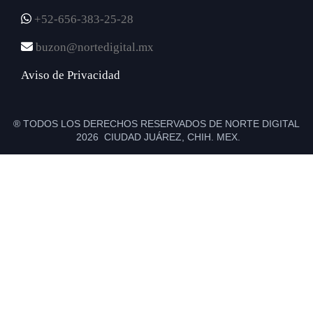
+52-656-383-25-28
buzon@nortedigital.mx
Aviso de Privacidad
® TODOS LOS DERECHOS RESERVADOS DE NORTE DIGITAL
2026 CIUDAD JUÁREZ, CHIH. MEX.