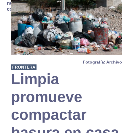
no se
consume
Fotografía: Archivo
FRONTERA
Limpia
promueve
compactar
basura en casa