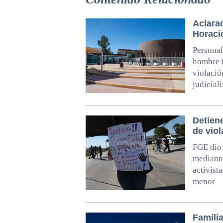
Aclarac
Horaci
Personal
hombre t
violació
judicial
Detiene
de vio
FGE dio 
mediante
activist
menor
Familia