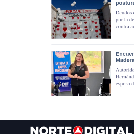
postur
Deudos c
por la d
contra a
Encuen
Mader
Autorida
Hernánde
esposa d
Footer