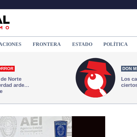
ACIONES
FRONTERA
ESTADO
POLÍTICA
ORROR
DON M
 de Norte
Los ca
verdad arde…
cierto
e