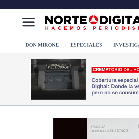
Norte
Más
DON MIRONE
ESPECIALES
INVESTIG
de
que
Ciudad
noticias,
Juárez
hacemos periodismo
CREMATORIO DEL H
Cobertura especial
Digital: Donde la 
pero no se consum