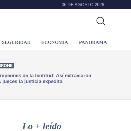
06 DE AGOSTO 2026
SEGURIDAD
ECONOMÍA
PANORAMA
IRONE
mpeones de la lentitud: Así extraviaron
s jueces la justicia expedita
Primary
Sidebar
Lo + leído