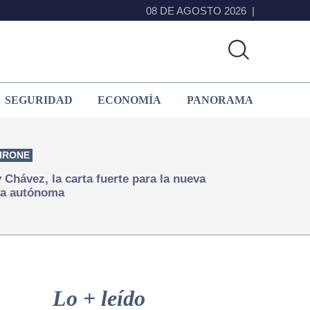
08 DE AGOSTO 2026
SEGURIDAD
ECONOMÍA
PANORAMA
IRONE
Chávez, la carta fuerte para la nueva
ía autónoma
Primary
Sidebar
Lo + leído