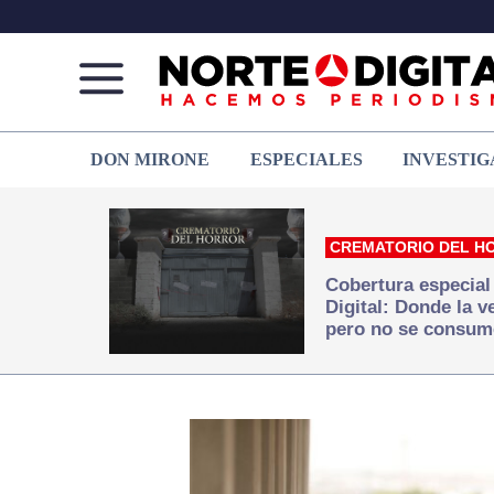
Norte
Más
DON MIRONE
ESPECIALES
INVESTIG
de
que
Ciudad
noticias,
Juárez
hacemos periodismo
CREMATORIO DEL H
Cobertura especial
Digital: Donde la 
pero no se consum