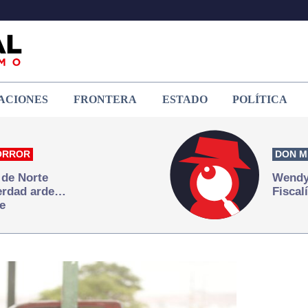
ACIONES
FRONTERA
ESTADO
POLÍTICA
ORROR
DON M
 de Norte
Wendy 
verdad arde…
Fiscal
e