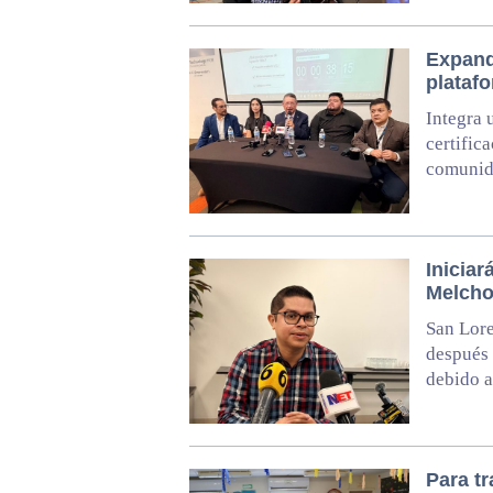
Expand
plataf
Integra 
certific
comunid
Iniciar
Melcho
San Lore
después 
debido a
Para tr