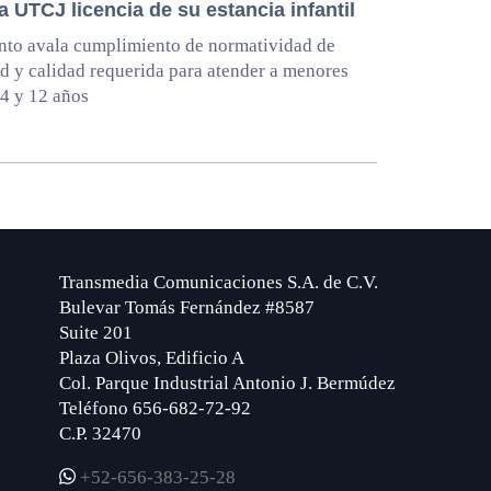
 UTCJ licencia de su estancia infantil
to avala cumplimiento de normatividad de
d y calidad requerida para atender a menores
 4 y 12 años
Transmedia Comunicaciones S.A. de C.V.
Bulevar Tomás Fernández #8587
Suite 201
Plaza Olivos, Edificio A
Col. Parque Industrial Antonio J. Bermúdez
Teléfono 656-682-72-92
C.P. 32470
+52-656-383-25-28