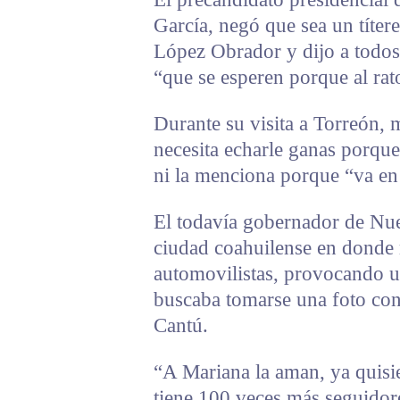
García, negó que sea un títer
López Obrador y dijo a todos
“que se esperen porque al rat
Durante su visita a Torreón,
necesita echarle ganas porqu
ni la menciona porque “va en 
El todavía gobernador de Nue
ciudad coahuilense en donde r
automovilistas, provocando un
buscaba tomarse una foto co
Cantú.
“A Mariana la aman, ya quisie
tiene 100 veces más seguidor