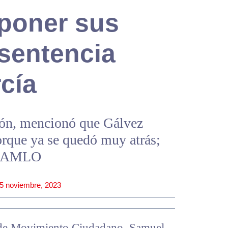
 poner sus
 sentencia
cía
reón, mencionó que Gálvez
orque ya se quedó muy atrás;
de AMLO
5 noviembre, 2023
l de Movimiento Ciudadano, Samuel