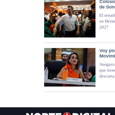
Colosi
de Son
El senad
en Hermo
2027
Voy po
Movimi
Asegura 
que tien
descarta 