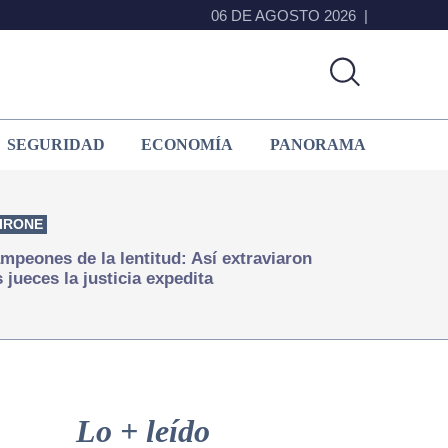
06 DE AGOSTO 2026
SEGURIDAD
ECONOMÍA
PANORAMA
IRONE
mpeones de la lentitud: Así extraviaron
s jueces la justicia expedita
Primary
Sidebar
Lo + leído