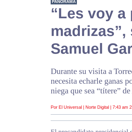
PANORAMA
“Les voy a
madrizas”,
Samuel Gar
Durante su visita a Tor
necesita echarle ganas p
niega que sea “títere” 
Por El Universal | Norte Digital |
7:43 am
2
El precandidato presidencia