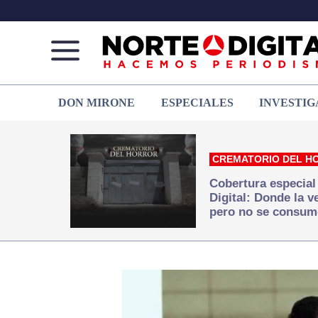
Norte
Más
DON MIRONE
ESPECIALES
INVESTIG
de
que
Ciudad
noticias,
Juárez
hacemos periodismo
CREMATORIO DEL H
Cobertura especial
Digital: Donde la 
pero no se consum