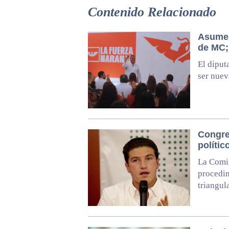
Contenido Relacionado
Asume 
de MC;
El diput
ser nue
Congre
políti
La Comis
procedim
triangul