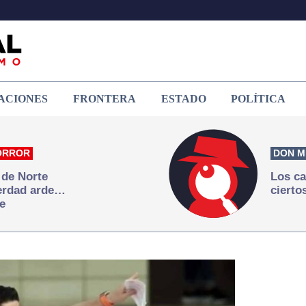
ACIONES
FRONTERA
ESTADO
POLÍTICA
ORROR
DON M
 de Norte
Los ca
verdad arde…
cierto
e