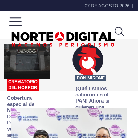
07 DE AGOSTO 2026
Norte
Más
de
que
Ciudad
noticias,
Juárez
hacemos periodismo
DON MIRONE
CREMATORIO
DEL HORROR
¡Qué listillos
salieron en el
Cobertura
PAN! Ahora sí
especial de
quieren una
Norte
Fiscalía
Digital:
autónoma… y
Donde la
transexenal
verdad
arde… pero