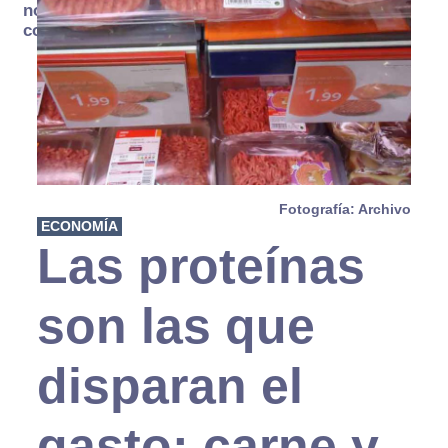
no se
consume
Fotografía: Archivo
ECONOMÍA
Las proteínas
son las que
disparan el
gasto: carne y