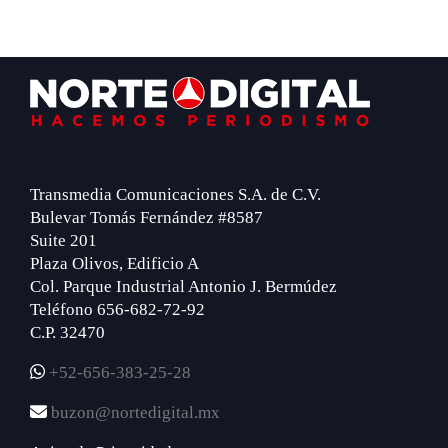
Footer
Transmedia Comunicaciones S.A. de C.V.
Bulevar Tomás Fernández #8587
Suite 201
Plaza Olivos, Edificio A
Col. Parque Industrial Antonio J. Bermúdez
Teléfono 656-682-72-92
C.P. 32470
+52-656-383-25-28
buzon@nortedigital.mx