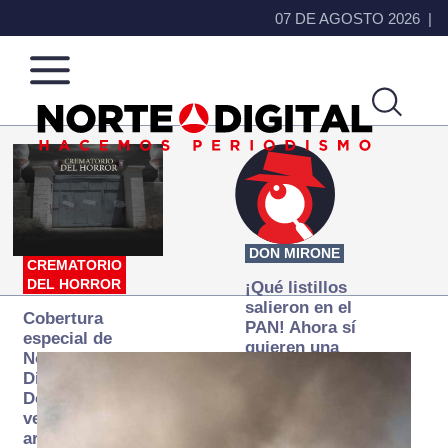
07 DE AGOSTO 2026
Norte
Más
de
que
Ciudad
noticias,
Juárez
hacemos periodismo
DON MIRONE
CREMATORIO
DEL HORROR
¡Qué listillos
salieron en el
Cobertura
PAN! Ahora sí
especial de
quieren una
Norte
Fiscalía
Digital:
autónoma… y
Donde la
transexenal
verdad
arde… pero