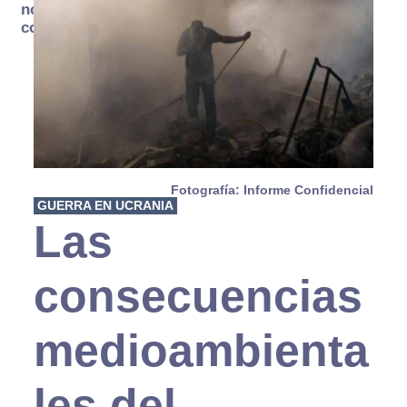
no se
consume
Fotografía: Informe Confidencial
GUERRA EN UCRANIA
Las
consecuencias
medioambienta
les del