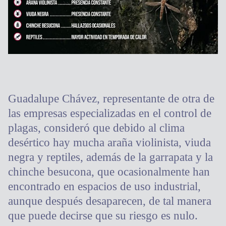
Guadalupe Chávez, representante de otra de
las empresas especializadas en el control de
plagas, consideró que debido al clima
desértico hay mucha araña violinista, viuda
negra y reptiles, además de la garrapata y la
chinche besucona, que ocasionalmente han
encontrado en espacios de uso industrial,
aunque después desaparecen, de tal manera
que puede decirse que su riesgo es nulo.