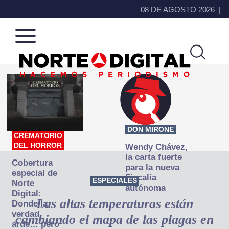
08 DE AGOSTO 2026
Norte
Más
de
que
Ciudad
noticias,
Juárez
hacemos periodismo
DON MIRONE
CREMATORIO
DEL HORROR
Wendy Chávez,
la carta fuerte
Cobertura
para la nueva
especial de
Fiscalía
ESPECIALES
Norte
autónoma
Digital:
Las altas temperaturas están
Donde la
verdad
cambiando el mapa de las plagas en
arde… pero