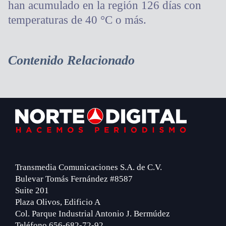
han acumulado en la región 126 días con
temperaturas de 40 °C o más.
Contenido Relacionado
Footer
Transmedia Comunicaciones S.A. de C.V.
Bulevar Tomás Fernández #8587
Suite 201
Plaza Olivos, Edificio A
Col. Parque Industrial Antonio J. Bermúdez
Teléfono 656-682-72-92