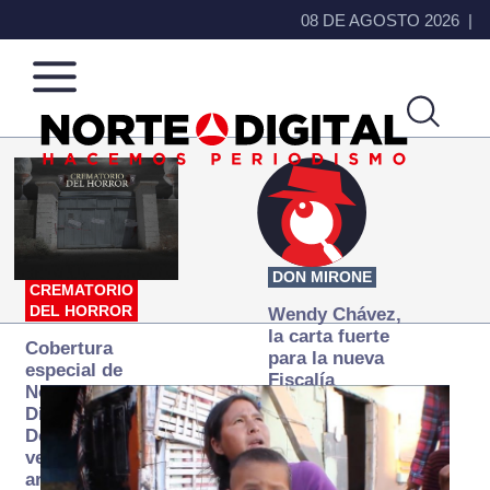
08 DE AGOSTO 2026
Norte
Más
de
que
Ciudad
noticias,
Juárez
hacemos periodismo
DON MIRONE
CREMATORIO
DEL HORROR
Wendy Chávez,
la carta fuerte
Cobertura
para la nueva
especial de
Fiscalía
Norte
autónoma
Digital:
Donde la
verdad
arde… pero