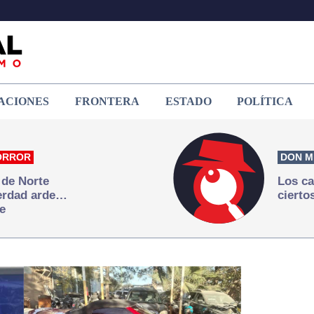
ACIONES
FRONTERA
ESTADO
POLÍTICA
ORROR
DON M
 de Norte
Los ca
verdad arde…
cierto
e