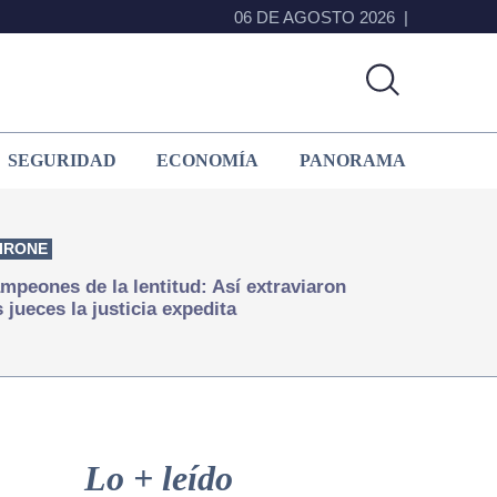
06 DE AGOSTO 2026
SEGURIDAD
ECONOMÍA
PANORAMA
IRONE
mpeones de la lentitud: Así extraviaron
s jueces la justicia expedita
Primary
Sidebar
Lo + leído