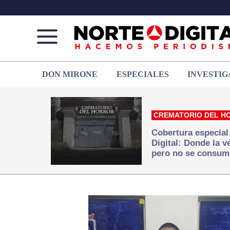
Norte
Más
DON MIRONE
ESPECIALES
INVESTIG
de
que
Ciudad
noticias,
Juárez
hacemos periodismo
CREMATORIO DEL H
Cobertura especial
Digital: Donde la 
pero no se consum