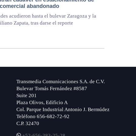
 comercial abandonado
des acudieron hasta el bulevar Zaragoza y la
iliano Zapata, tras darse el reporte
Transmedia Comunicaciones S.A. de C.V.
Bulevar Tomás Fernández #8587
Suite 201
Plaza Olivos, Edificio A
Col. Parque Industrial Antonio J. Bermúdez
Teléfono 656-682-72-92
C.P. 32470
+52-656-383-25-28