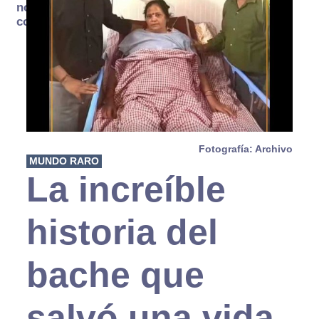
no se
consume
Fotografía: Archivo
MUNDO RARO
La increíble
historia del
bache que
salvó una vida