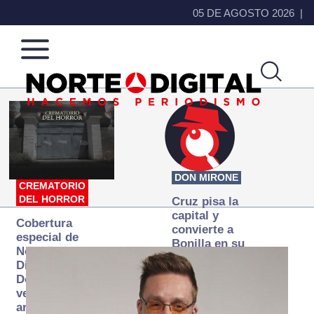
05 DE AGOSTO 2026
Norte
Más
de
que
Ciudad
noticias,
Juárez
hacemos periodismo
DON MIRONE
CREMATORIO
DEL HORROR
Cruz pisa la
capital y
Cobertura
convierte a
especial de
Bonilla en su
Norte
primer blanco
Digital:
Donde la
verdad
arde… pero