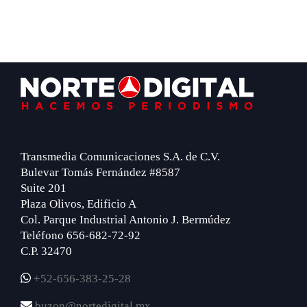
Footer
Transmedia Comunicaciones S.A. de C.V.
Bulevar Tomás Fernández #8587
Suite 201
Plaza Olivos, Edificio A
Col. Parque Industrial Antonio J. Bermúdez
Teléfono 656-682-72-92
C.P. 32470
+52-656-383-25-28
buzon@nortedigital.mx